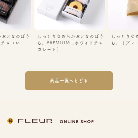
かおとなのばう
しっとりなめらかおとなのばう
しっとりな
［チョコレー
む。PREMIUM［ホワイトチョ
む。［プレー
コレート］
商品一覧へもどる