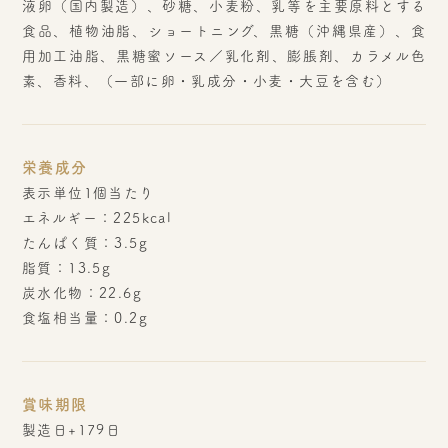
液卵（国内製造）、砂糖、小麦粉、乳等を主要原料とする
食品、植物油脂、ショートニング、黒糖（沖縄県産）、食
用加工油脂、黒糖蜜ソース／乳化剤、膨脹剤、カラメル色
素、香料、（一部に卵・乳成分・小麦・大豆を含む）
栄養成分
表示単位1個当たり
エネルギー：225kcal
たんぱく質：3.5g
脂質：13.5g
炭水化物：22.6g
食塩相当量：0.2g
賞味期限
製造日+179日