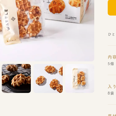
ひと
内
5個
入
8袋