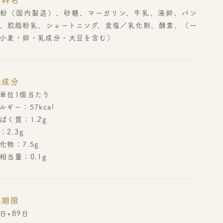
材料名
粉（国内製造）、砂糖、マーガリン、牛乳、液卵、パン
、脱脂粉乳、ショートニング、食塩／乳化剤、酵素、（一
小麦・卵・乳成分・大豆を含む）
養成分
単位1個当たり
ルギー：57kcal
ぱく質：1.2g
：2.3g
化物：7.5g
相当量：0.1g
味期限
日+89日