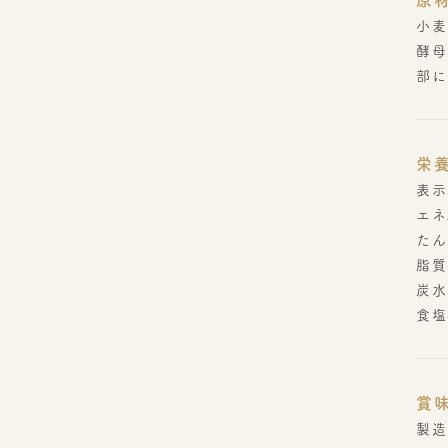
原
小麦
酵母
部に
栄
表示
エネ
たん
脂質
炭水
食塩
賞
製造