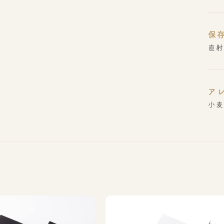
保
直射
ア
小麦
品